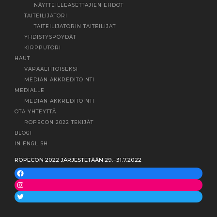
NÄYTTEILLEASETTAJIEN EHDOT
TAITEILIJATORI
TAITEILIJATORIN TAITEILIJAT
YHDISTYSPÖYDÄT
KIRPPUTORI
HAUT
VAPAAEHTOISEKSI
MEDIAN AKKREDITOINTI
MEDIALLE
MEDIAN AKKREDITOINTI
OTA YHTEYTTÄ
ROPECON 2022 TEKIJÄT
BLOGI
IN ENGLISH
ROPECON 2022 JÄRJESTETÄÄN 29.–31.7.2022
Facebook
Instagram
Twitter