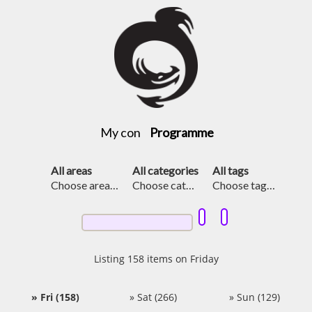
My con
Programme
All areas
All categories
All tags
Choose area…
Choose cat…
Choose tag…
Listing 158 items on Friday
Fri (158)
Sat (266)
Sun (129)